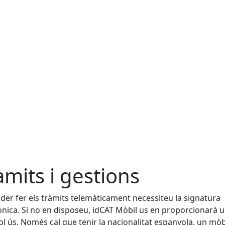
àmits i gestions
der fer els tràmits telemàticament necessiteu la signatura
ònica. Si no en disposeu, idCAT Mòbil us en proporcionarà 
ol ús. Només cal que tenir la nacionalitat espanyola, un mòbil