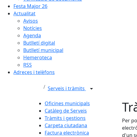
Festa Major 26
Actualitat
Avisos
Notícies
Agenda
Butlletí digital
Butlletí municipal
Hemeroteca
RSS
Adreces i telèfons
Serveis i tràmits
Tr
Oficines municipals
Catàleg de Serveis
Tràmits i gestions
Per po
Carpeta ciutadana
electr
Factura electrònica
d'un s