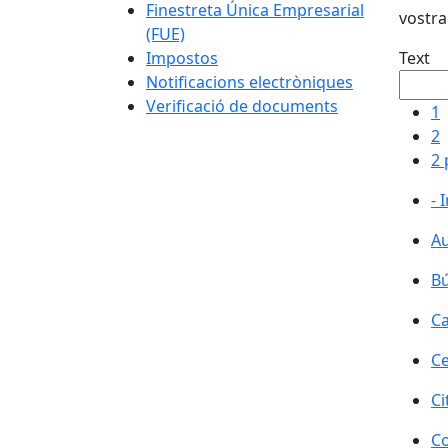
Finestreta Única Empresarial
vostra
(FUE)
Impostos
Text
Notificacions electròniques
Verificació de documents
1
2
2 
- 
Au
Bú
Ca
Ce
Ci
Co