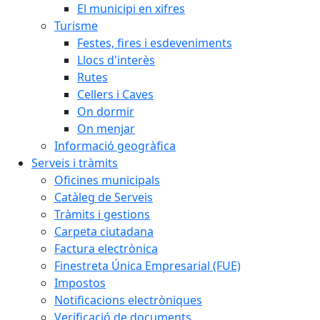
El municipi en xifres
Turisme
Festes, fires i esdeveniments
Llocs d'interès
Rutes
Cellers i Caves
On dormir
On menjar
Informació geogràfica
Serveis i tràmits
Oficines municipals
Catàleg de Serveis
Tràmits i gestions
Carpeta ciutadana
Factura electrònica
Finestreta Única Empresarial (FUE)
Impostos
Notificacions electròniques
Verificació de documents