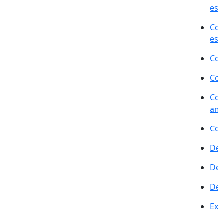
es
Co
es
Co
Co
Co
am
Co
De
De
De
Ex