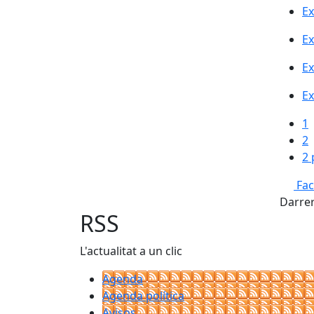
Ex
Ex
Ex
Ex
1
2
2 
Fa
Darrer
RSS
L'actualitat a un clic
Agenda
Agenda política
Avisos