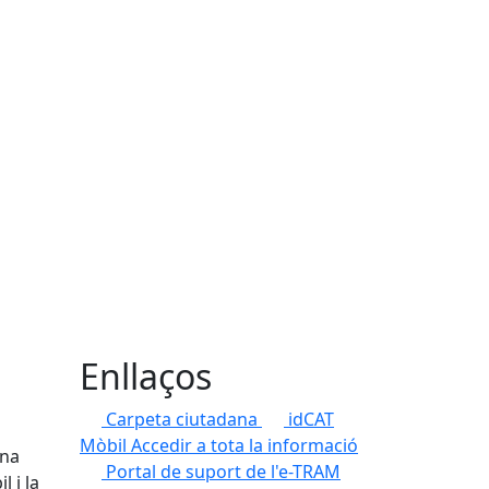
Enllaços
Carpeta ciutadana
idCAT
Mòbil
Accedir a tota la informació
una
Portal de suport de l'e-TRAM
 i la