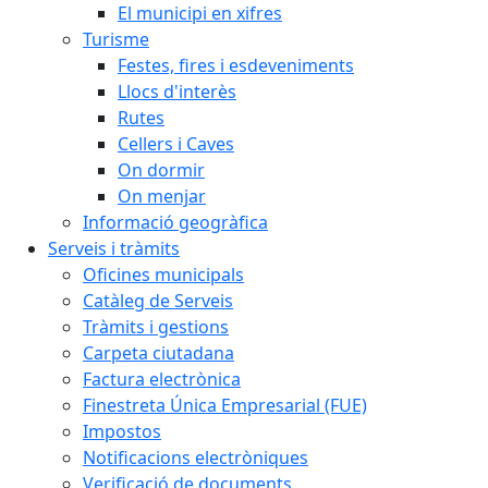
El municipi en xifres
Turisme
Festes, fires i esdeveniments
Llocs d'interès
Rutes
Cellers i Caves
On dormir
On menjar
Informació geogràfica
Serveis i tràmits
Oficines municipals
Catàleg de Serveis
Tràmits i gestions
Carpeta ciutadana
Factura electrònica
Finestreta Única Empresarial (FUE)
Impostos
Notificacions electròniques
Verificació de documents