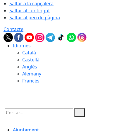
Saltar a la capçalera
Saltar al contingut
Saltar al peu de pàgina
Contacte
Idiomes
Català
Castellà
Anglès
Alemany
Francès
08.08.2026 | 14:35
Cercar:
Ajuntament