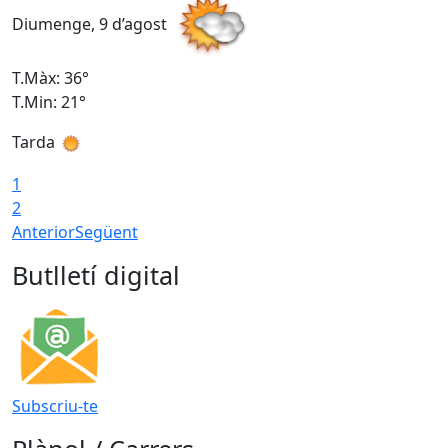
Diumenge, 9 d’agost
D
T.Màx: 36°
T
T.Min: 21°
T
Tarda
T
1
2
Anterior
Següent
Butlletí digital
Subscriu-te