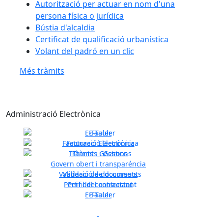
Autorització per actuar en nom d'una
persona física o jurídica
Bústia d'alcaldia
Certificat de qualificació urbanística
Volant del padró en un clic
Més tràmits
Administració Electrònica
E-Tauler
Facturació Electrònica
Tràmits i Gestions
Previous
Next
Govern obert i transparéncia
Validació de documents
Perfil del contractant
E-Tauler
Previous
Next