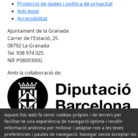
Protecció de dades i política de privacitat
Avís legal
Accessibilitat
Ajuntament de la Granada
Carrer de l'Estació, 25
08792 La Granada
Tel. 938 974 025
NIF P0809300G
Amb la col·laboració de:
Aquest lloc web fa servir cookies pròpies i de tercers per
facilitar-te una experiència de navegació òptima i recollir
informació anònima per millorar i adaptar-nos a les teves
preferències i pautes de navegació. Navegar sense acceptar les