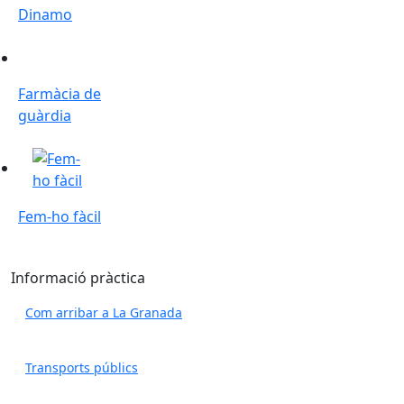
Dinamo
Farmàcia de guàrdia
Farmàcia de
guàrdia
Fem-ho fàcil
Fem-ho fàcil
Informació pràctica
Com arribar a La Granada
Transports públics