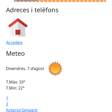
Adreces i telèfons
Accedeix
Meteo
Divendres, 7 d’agost
Dis
T.Màx: 33°
T.M
T.Min: 22°
T.M
1
2
Anterior
Següent