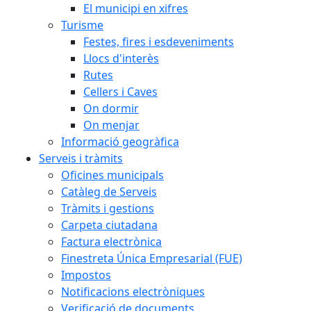
El municipi en xifres
Turisme
Festes, fires i esdeveniments
Llocs d'interès
Rutes
Cellers i Caves
On dormir
On menjar
Informació geogràfica
Serveis i tràmits
Oficines municipals
Catàleg de Serveis
Tràmits i gestions
Carpeta ciutadana
Factura electrònica
Finestreta Única Empresarial (FUE)
Impostos
Notificacions electròniques
Verificació de documents