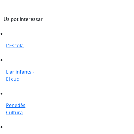
Us pot interessar
L'Escola
L'Escola
Llar infants - El cuc
Llar infants -
El cuc
Penedès Cultura
Penedès
Cultura
Dinamo