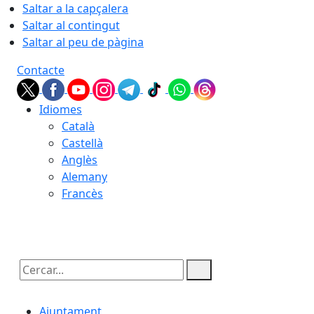
Saltar a la capçalera
Saltar al contingut
Saltar al peu de pàgina
Contacte
Idiomes
Català
Castellà
Anglès
Alemany
Francès
06.08.2026 | 19:45
Cercar:
Ajuntament