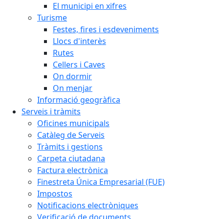
El municipi en xifres
Turisme
Festes, fires i esdeveniments
Llocs d'interès
Rutes
Cellers i Caves
On dormir
On menjar
Informació geogràfica
Serveis i tràmits
Oficines municipals
Catàleg de Serveis
Tràmits i gestions
Carpeta ciutadana
Factura electrònica
Finestreta Única Empresarial (FUE)
Impostos
Notificacions electròniques
Verificació de documents