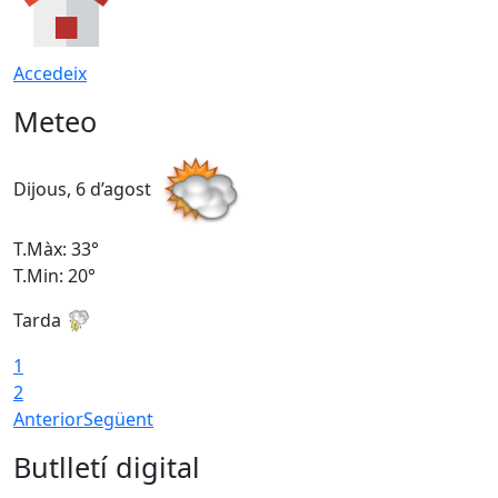
Accedeix
Meteo
Dijous, 6 d’agost
D
T.Màx: 33°
T
T.Min: 20°
T
Tarda
1
2
Anterior
Següent
Butlletí digital