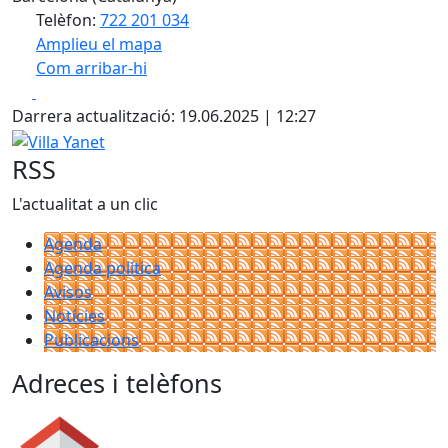
Telèfon:
722 201 034
Amplieu el mapa
Com arribar-hi
Leaflet
| ©
OpenStreetMap
contributors
Facebook
X
+
Darrera actualització: 19.06.2025 | 12:27
−
Villa Yanet
RSS
L'actualitat a un clic
Agenda
Agenda política
Avisos
Notícies
Publicacions
Adreces i telèfons