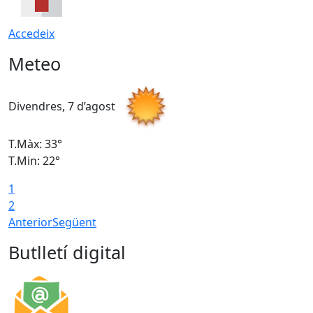
Accedeix
Meteo
Divendres, 7 d’agost
D
T.Màx: 33°
T
T.Min: 22°
T
1
2
Anterior
Següent
Butlletí digital