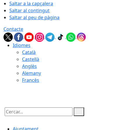
Saltar a la capçalera
Saltar al contingut
Saltar al peu de pàgina
Contacte
Idiomes
Català
Castellà
Anglès
Alemany
Francès
07.08.2026 | 01:42
Cercar:
Ajuntament