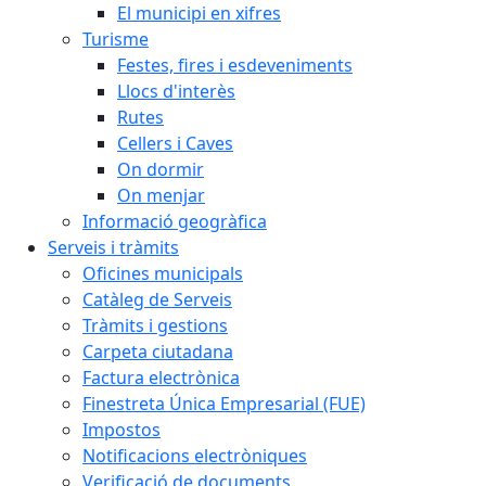
El municipi en xifres
Turisme
Festes, fires i esdeveniments
Llocs d'interès
Rutes
Cellers i Caves
On dormir
On menjar
Informació geogràfica
Serveis i tràmits
Oficines municipals
Catàleg de Serveis
Tràmits i gestions
Carpeta ciutadana
Factura electrònica
Finestreta Única Empresarial (FUE)
Impostos
Notificacions electròniques
Verificació de documents