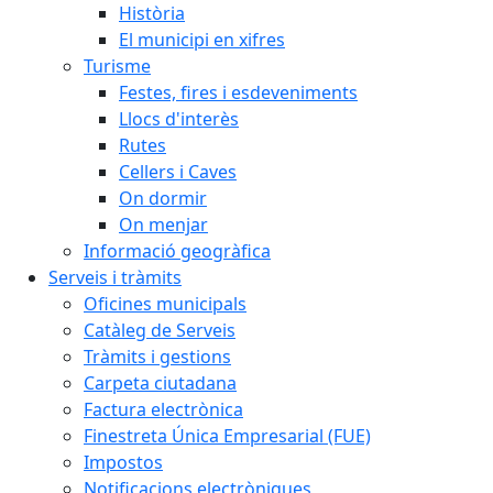
Història
El municipi en xifres
Turisme
Festes, fires i esdeveniments
Llocs d'interès
Rutes
Cellers i Caves
On dormir
On menjar
Informació geogràfica
Serveis i tràmits
Oficines municipals
Catàleg de Serveis
Tràmits i gestions
Carpeta ciutadana
Factura electrònica
Finestreta Única Empresarial (FUE)
Impostos
Notificacions electròniques