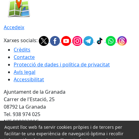
Accedeix
Xarxes socials:
Crèdits
Contacte
Protecció de dades i política de privacitat
Avís legal
Accessibilitat
Ajuntament de la Granada
Carrer de l'Estació, 25
08792 La Granada
Tel. 938 974 025
NIF P0809300G
Aquest lloc web fa servir cookies pròpies i de tercers per
Amb la col·laboració de:
facilitar-te una experiència de navegació òptima i recollir