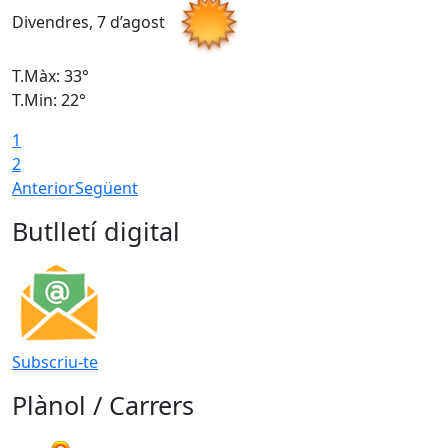
Divendres, 7 d’agost
D
T.Màx: 33°
T
T.Min: 22°
T
1
2
Anterior
Següent
Butlletí digital
Subscriu-te
Plànol / Carrers