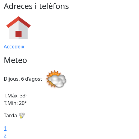
Adreces i telèfons
Accedeix
Meteo
Dijous, 6 d’agost
D
T.Màx: 33°
T
T.Min: 20°
T
Tarda
1
2