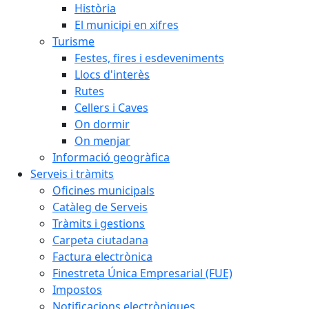
Història
El municipi en xifres
Turisme
Festes, fires i esdeveniments
Llocs d'interès
Rutes
Cellers i Caves
On dormir
On menjar
Informació geogràfica
Serveis i tràmits
Oficines municipals
Catàleg de Serveis
Tràmits i gestions
Carpeta ciutadana
Factura electrònica
Finestreta Única Empresarial (FUE)
Impostos
Notificacions electròniques