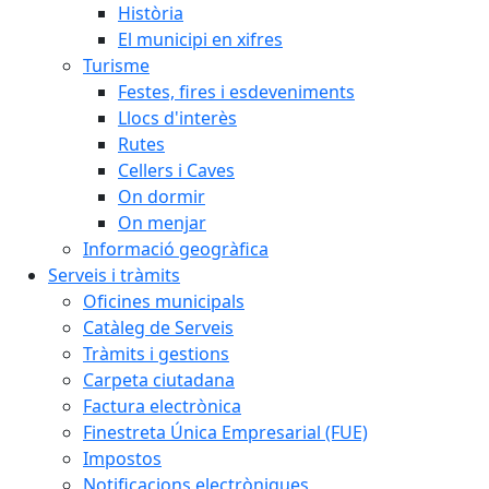
Història
El municipi en xifres
Turisme
Festes, fires i esdeveniments
Llocs d'interès
Rutes
Cellers i Caves
On dormir
On menjar
Informació geogràfica
Serveis i tràmits
Oficines municipals
Catàleg de Serveis
Tràmits i gestions
Carpeta ciutadana
Factura electrònica
Finestreta Única Empresarial (FUE)
Impostos
Notificacions electròniques