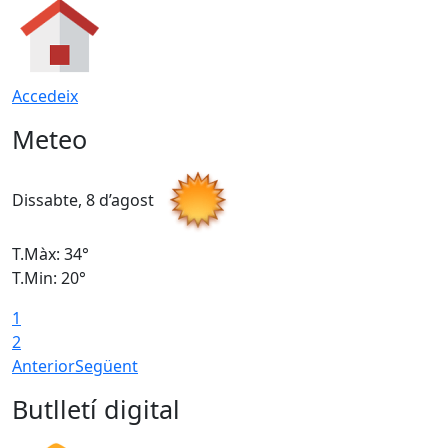
Accedeix
Meteo
Dissabte, 8 d’agost
D
T.Màx: 34°
T
T.Min: 20°
T
1
2
Anterior
Següent
Butlletí digital