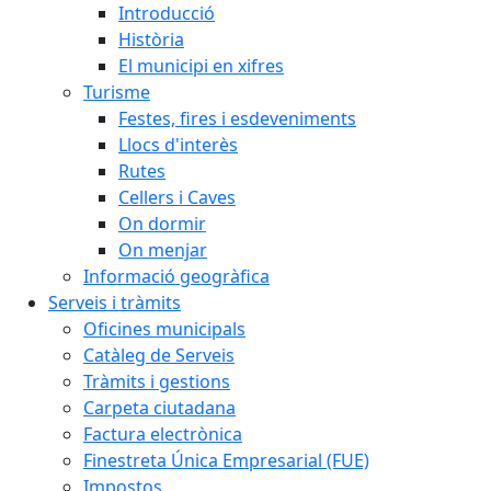
Introducció
Història
El municipi en xifres
Turisme
Festes, fires i esdeveniments
Llocs d'interès
Rutes
Cellers i Caves
On dormir
On menjar
Informació geogràfica
Serveis i tràmits
Oficines municipals
Catàleg de Serveis
Tràmits i gestions
Carpeta ciutadana
Factura electrònica
Finestreta Única Empresarial (FUE)
Impostos