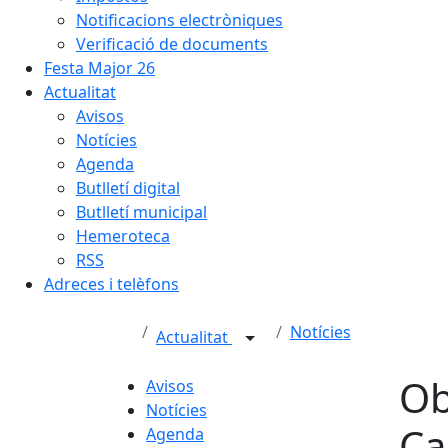
Notificacions electròniques
Verificació de documents
Festa Major 26
Actualitat
Avisos
Notícies
Agenda
Butlletí digital
Butlletí municipal
Hemeroteca
RSS
Adreces i telèfons
Notícies
Actualitat
Ob
Avisos
Notícies
Ca
Agenda