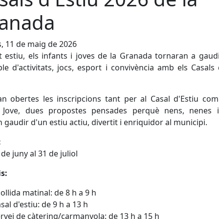
anada
s, 11 de maig de 2026
 estiu, els infants i joves de
la Granada
tornaran a gaudi
ple d'activitats, jocs, esport i convivència amb els Casals 
an obertes les inscripcions tant per al Casal d'Estiu co
iu Jove, dues propostes pensades perquè nens, nenes i
 gaudir d'un estiu actiu, divertit i enriquidor al municipi.
:
de juny al 31 de juliol
s:
ollida matinal: de 8 h a 9 h
sal d'estiu: de 9 h a 13 h
rvei de càtering/carmanyola: de 13 h a 15 h