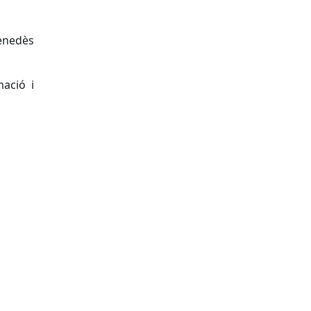
Penedès
mació i