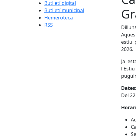
Butlletí digital
Gr
Butlletí municipal
Hemeroteca
RSS
Dillun
Aquest
estiu 
2026.
Ja est
l'Est
puguin
Dates
Del 22 
Horari
Ac
Ca
Se