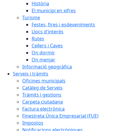
Història
El municipi en xifres
Turisme
Festes, fires i esdeveniments
Llocs d'interès
Rutes
Cellers i Caves
On dormir
On menjar
Informació geogràfica
Serveis i tràmits
Oficines municipals
Catàleg de Serveis
Tràmits i gestions
Carpeta ciutadana
Factura electrònica
Finestreta Única Empresarial (FUE)
Impostos
Notificacions electròniques