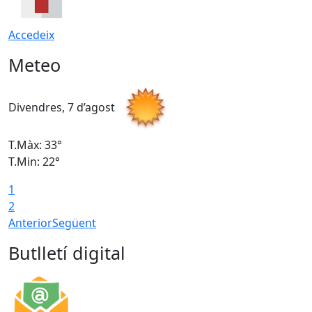
Accedeix
Meteo
Divendres, 7 d’agost
D
T.Màx: 33°
T
T.Min: 22°
T
1
2
Anterior
Següent
Butlletí digital