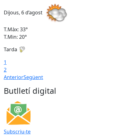
Dijous, 6 d’agost
D
T.Màx: 33°
T
T.Min: 20°
T
Tarda
1
2
Anterior
Següent
Butlletí digital
Subscriu-te