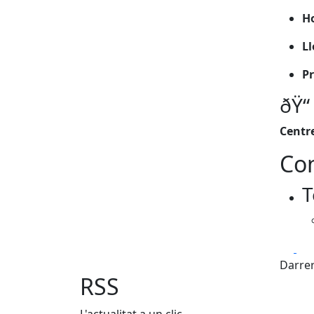
Ho
Ll
Pr
ðŸ“
Centre
Con
T
Fa
Darrer
RSS