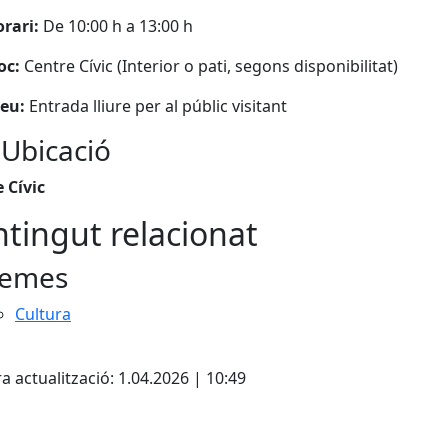
rari:
De 10:00 h a 13:00 h
oc:
Centre Cívic (Interior o pati, segons disponibilitat)
eu:
Entrada lliure per al públic visitant
 Ubicació
 Cívic
tingut relacionat
emes
Cultura
cebook
X
a actualització: 1.04.2026 | 10:49