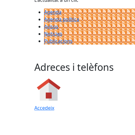
L'actualitat a un clic
Agenda
Agenda política
Avisos
Notícies
Publicacions
Adreces i telèfons
Accedeix