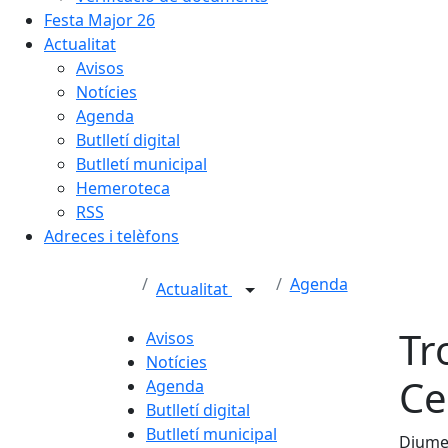
Festa Major 26
Actualitat
Avisos
Notícies
Agenda
Butlletí digital
Butlletí municipal
Hemeroteca
RSS
Adreces i telèfons
Agenda
Actualitat
Tr
Avisos
Notícies
Ce
Agenda
Butlletí digital
Butlletí municipal
Diumen