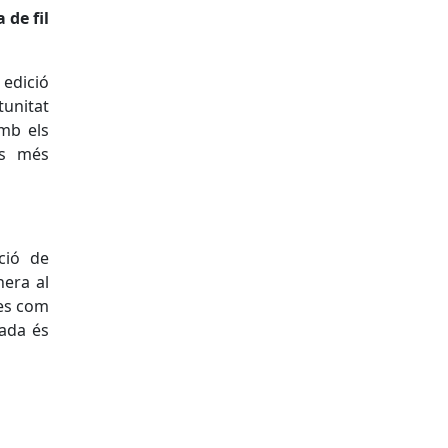
 de fil
 edició
unitat
amb els
es més
ció de
nera al
tes com
bada és