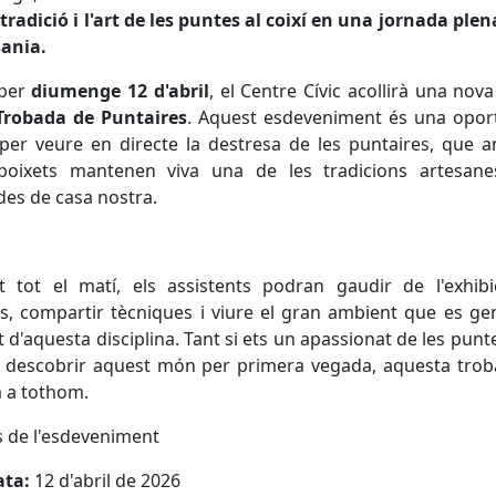
 tradició i l'art de les puntes al coixí en una jornada plena
sania.
oper
diumenge 12 d'abril
, el Centre Cívic acollirà una nova
Trobada de Puntaires
. Aquest esdeveniment és una oport
per veure en directe la destresa de les puntaires, que 
boixets mantenen viva una de les tradicions artesan
des de casa nostra.
t tot el matí, els assistents podran gaudir de l'exhibi
ls, compartir tècniques i viure el gran ambient que es ge
t d'aquesta disciplina. Tant si ets un apassionat de les pun
s descobrir aquest món per primera vegada, aquesta tro
 a tothom.
s de l'esdeveniment
ata:
12 d'abril de 2026