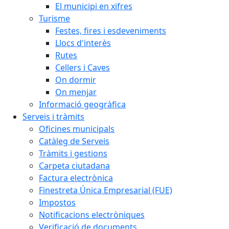
El municipi en xifres
Turisme
Festes, fires i esdeveniments
Llocs d'interès
Rutes
Cellers i Caves
On dormir
On menjar
Informació geogràfica
Serveis i tràmits
Oficines municipals
Catàleg de Serveis
Tràmits i gestions
Carpeta ciutadana
Factura electrònica
Finestreta Única Empresarial (FUE)
Impostos
Notificacions electròniques
Verificació de documents