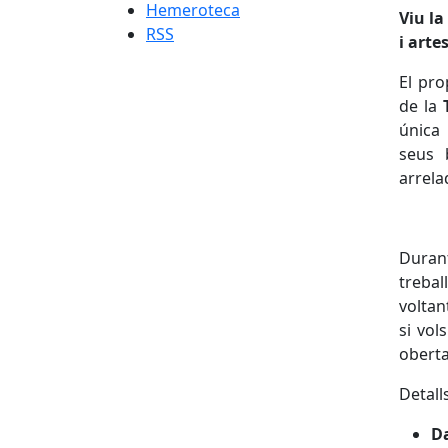
Hemeroteca
Viu la
RSS
i arte
El pr
de la
única 
seus 
arrela
Duran
trebal
voltan
si vol
oberta
Detall
D