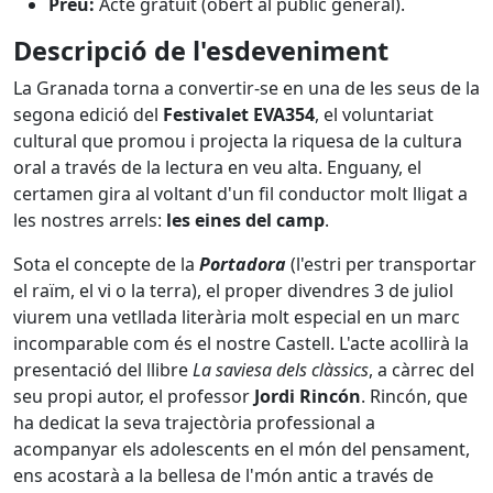
Preu:
Acte gratuït (obert al públic general)
.
Descripció de l'esdeveniment
La Granada torna a convertir-se en una de les seus de la
segona edició del
Festivalet EVA354
, el voluntariat
cultural que promou i projecta la riquesa de la cultura
oral a través de la lectura en veu alta
. Enguany, el
certamen gira al voltant d'un fil conductor molt lligat a
les nostres arrels:
les eines del camp
.
Sota el concepte de la
Portadora
(l'estri per transportar
el raïm, el vi o la terra)
, el proper divendres 3 de juliol
viurem una vetllada literària molt especial en un marc
incomparable com és el nostre Castell
. L'acte acollirà la
presentació del llibre
La saviesa dels clàssics
, a càrrec del
seu propi autor, el professor
Jordi Rincón
. Rincón, que
ha dedicat la seva trajectòria professional a
acompanyar els adolescents en el món del pensament,
ens acostarà a la bellesa de l'món antic a través de