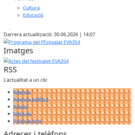
Cultura
Educació
Facebook
X
Darrera actualització: 30.06.2026 | 14:07
Programa del FEstivalat EVA354
Imatges
Actes del festivalet EVA354
RSS
L'actualitat a un clic
Agenda
Agenda política
Avisos
Notícies
Publicacions
Adreces i telèfons