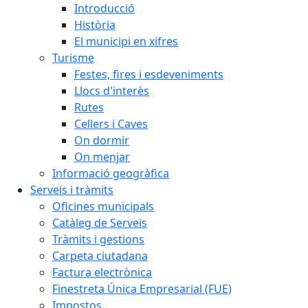
Introducció
Història
El municipi en xifres
Turisme
Festes, fires i esdeveniments
Llocs d'interès
Rutes
Cellers i Caves
On dormir
On menjar
Informació geogràfica
Serveis i tràmits
Oficines municipals
Catàleg de Serveis
Tràmits i gestions
Carpeta ciutadana
Factura electrònica
Finestreta Única Empresarial (FUE)
Impostos