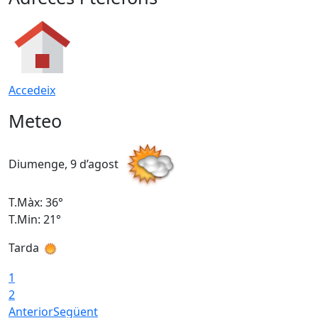
Accedeix
Meteo
Diumenge, 9 d’agost
D
T.Màx: 36°
T
T.Min: 21°
T
Tarda
T
1
2
Anterior
Següent