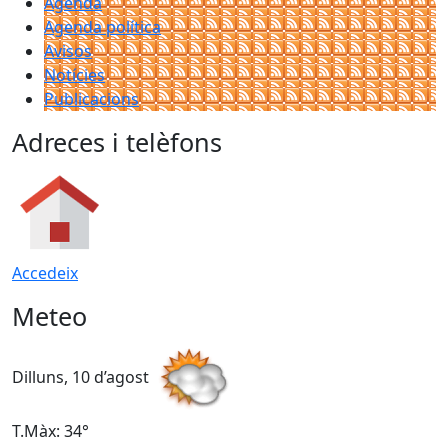
Agenda
Agenda política
Avisos
Notícies
Publicacions
Adreces i telèfons
Accedeix
Meteo
Dilluns, 10 d’agost
D
T.Màx: 34°
T