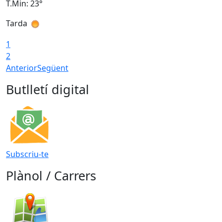
T.Min: 23°
T
Tarda
T
1
2
Anterior
Següent
Butlletí digital
Subscriu-te
Plànol / Carrers