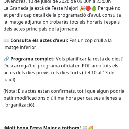
Divendres, 10 de juliol de 2026 de 09:00h a 23:00h
La Granada ja està de Festa Major!
🎉🔴🍏 Perquè no
et perdis cap detall de la programació d'avui, consulta
la imatge adjunta on trobaràs tots els horaris i espais
dels actes principals de la jornada
.
📖
Consulta els actes d'avui:
Fes un cop d'ull a la
imatge inferior.
🔗
Programa complet:
Vols planificar la resta de dies?
Descarrega't el programa oficial en PDF amb tots els
actes dels dies previs i els dies forts (del 10 al 13 de
juliol)
(Nota: Els actes estan confirmats, tot i que algun podria
patir modificacions d'última hora per causes alienes a
l'organització)
.
¡Molt bona Festa Major a tothom!
🥁🥳